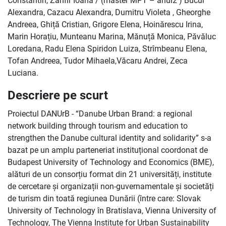
Constantin, Zanfir Ioana / (master MPT – anul2 ) Bucur
Alexandra, Cazacu Alexandra, Dumitru Violeta , Gheorghe
Andreea, Ghiță Cristian, Grigore Elena, Hoinărescu Irina,
Marin Horațiu, Munteanu Marina, Mănuță Monica, Păvăluc
Loredana, Radu Elena Spiridon Luiza, Strîmbeanu Elena,
Tofan Andreea, Tudor Mihaela,Văcaru Andrei, Zeca
Luciana.
Descriere pe scurt
Proiectul DANUrB - “Danube Urban Brand: a regional
network building through tourism and education to
strengthen the Danube cultural identity and solidarity” s-a
bazat pe un amplu parteneriat instituțional coordonat de
Budapest University of Technology and Economics (BME),
alături de un consorțiu format din 21 universități, institute
de cercetare și organizații non-guvernamentale și societăți
de turism din toată regiunea Dunării (între care: Slovak
University of Technology în Bratislava, Vienna University of
Technology, The Vienna Institute for Urban Sustainability